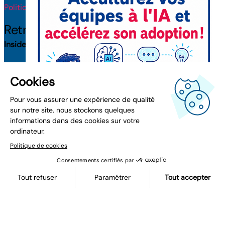
Politique de licence IA
Retrouvez-nous
Inside Toulouse
(31100) : 8 rue Roger Camboulives
Inside Bordeaux
(33000) : 38 rue Capdeville
Inside Nantes
(44300) : 1-3 rue Jacques Daguerre
Inside Paris
(75016) : 41 av. de la Grande Armée
Inside Lyon
(69006) : 132 rue Bossuet
Inside Montpellier
(34000) : 1025K rue Henri Becquerel
Inside Clermont-Ferrand
(63100) : 15 rue du Pré la Reine
Inside Lille
(59000) : 3 bd de Belfort
© 2026 Inside. Tous droits réservés.