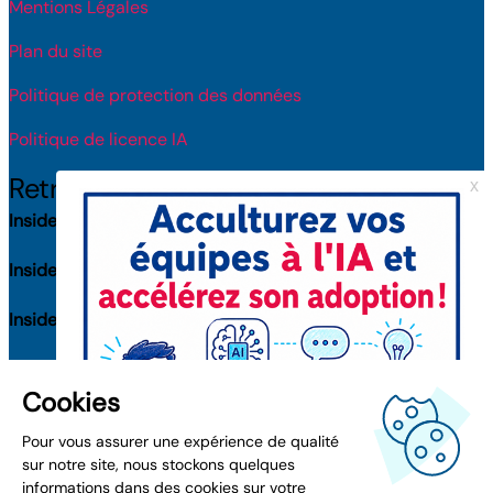
Mentions Légales
Plan du site
Politique de protection des données
Politique de licence IA
Retrouvez-nous
Inside Toulouse
(31100) : 8 rue Roger Camboulives
Inside Bordeaux
(33000) : 38 rue Capdeville
Inside Nantes
(44300) : 1-3 rue Jacques Daguerre
Inside Paris
(75016) : 41 av. de la Grande Armée
Inside Lyon
(69006) : 132 rue Bossuet
Inside Montpellier
(34000) : 1025K rue Henri Becquerel