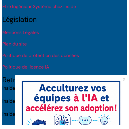
Être Ingénieur Système chez Inside
Législation
Mentions Légales
Plan du site
Politique de protection des données
Politique de licence IA
Retrouvez-nous
Inside Toulouse
(31100) : 8 rue Roger Camboulives
Inside Bordeaux
(33000) : 38 rue Capdeville
Inside Nantes
(44300) : 1-3 rue Jacques Daguerre
Inside Paris
(75016) : 41 av. de la Grande Armée