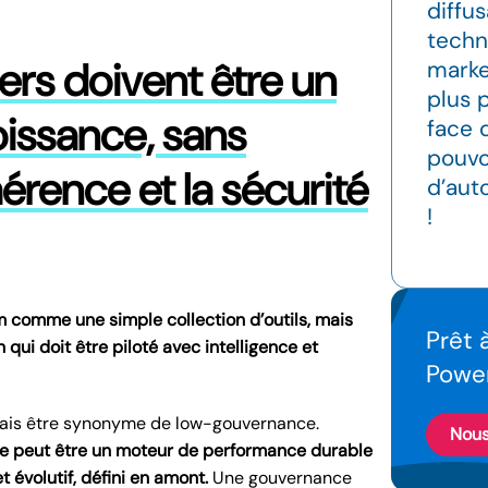
diffu
techn
ers doivent être un
marke
plus 
oissance, sans
face 
pouvoi
rence et la sécurité
d’aut
!
m comme une simple collection d’outils, mais
Prêt 
ui doit être piloté avec intelligence et
Power
amais être synonyme de low-gouvernance.
Nous
 ne peut être un moteur de performance durable
et évolutif, défini en amont.
Une gouvernance