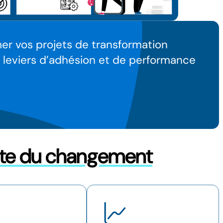
er vos projets de transformation
 leviers d’adhésion et de performance
uite du changement