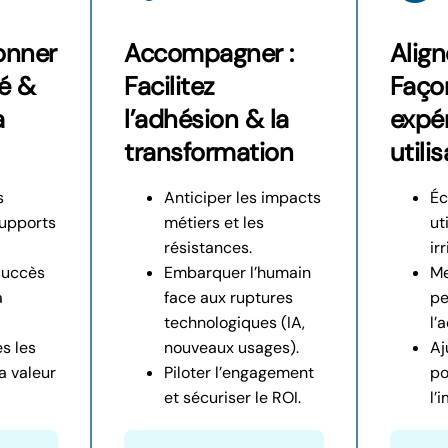
Donner
Accompagner :
Align
té &
Facilitez
Faço
a
l’adhésion & la
expé
transformation
utili
s
Anticiper les impacts
Éc
supports
métiers et les
ut
résistances.
ir
 succès
Embarquer l’humain
Me
a
face aux ruptures
pe
technologiques (IA,
l’
s les
nouveaux usages).
Aj
a valeur
Piloter l’engagement
po
et sécuriser le ROI.
l’