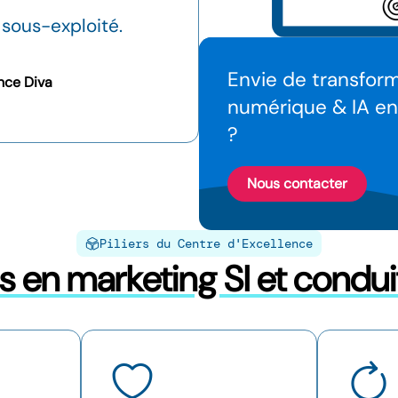
 sous-exploité.
Envie de transform
nce Diva
numérique & IA en
?
Nous contacter
Piliers du Centre d'Excellence
és en marketing SI et cond