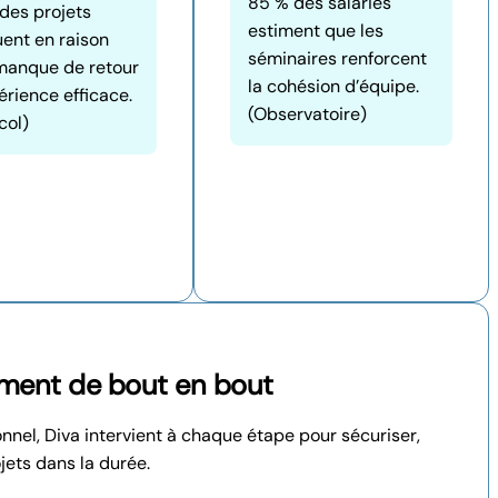
85 % des salariés
des projets
estiment que les
ent en raison
séminaires renforcent
manque de retour
la cohésion d’équipe.
érience efficace.
(Observatoire)
col)
ent de bout en bout
ionnel, Diva intervient à chaque étape pour sécuriser,
ojets dans la durée.