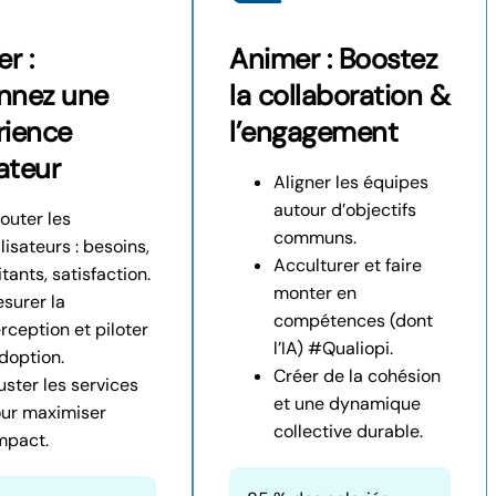
er :
Animer : Boostez
nnez une
la collaboration &
rience
l’engagement
sateur
Aligner les équipes
autour d’objectifs
outer les
communs.
ilisateurs : besoins,
Acculturer et faire
ritants, satisfaction.
monter en
surer la
compétences (dont
rception et piloter
l’IA) #Qualiopi.
adoption.
Créer de la cohésion
uster les services
et une dynamique
ur maximiser
collective durable.
impact.