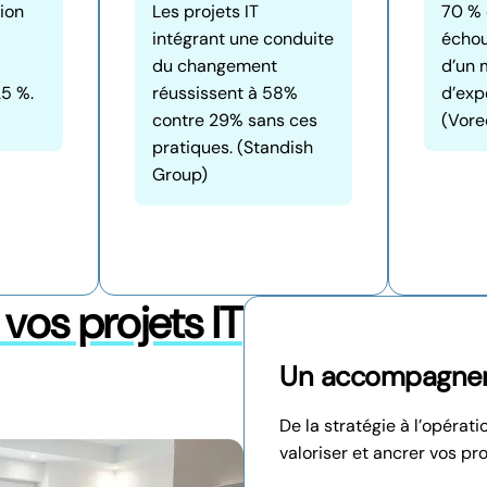
ion
Les projets IT
70 % 
intégrant une conduite
échou
du changement
d’un 
25 %.
réussissent à 58%
d’exp
contre 29% sans ces
(Vore
pratiques. (Standish
Group)
vos projets IT
Un accompagnem
De la stratégie à l’opérat
valoriser et ancrer vos pr