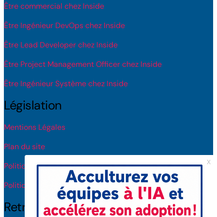
Être commercial chez Inside
Être Ingénieur DevOps chez Inside
Être Lead Developer chez Inside
Être Project Management Officer chez Inside
Être Ingénieur Système chez Inside
Législation
Mentions Légales
Plan du site
Politique de protection des données
Politique de licence IA
Retrouvez-nous