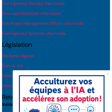
Être Ingénieur DevOps chez Inside
Être Lead Developer chez Inside
Être Project Management Officer chez Inside
Être Ingénieur Système chez Inside
Législation
Mentions Légales
Plan du site
Politique de protection des données
Politique de licence IA
Retrouvez-nous
Inside Toulouse
(31100) : 8 rue Roger Camboulives