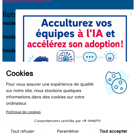
Politique de licence IA
Retrouvez-nous
Inside Toulouse
(31100) : 8 rue Roger Camboulives
Inside Bordeaux
(33000) : 38 rue Capdeville
Inside Nantes
(44300) : 1-3 rue Jacques Daguerre
Inside Paris
(75016) : 41 av. de la Grande Armée
Inside Lyon
(69006) : 132 rue Bossuet
Inside Montpellier
(34000) : 1025K rue Henri Becquerel
Inside Clermont-Ferrand
(63100) : 15 rue du Pré la Reine
Inside Lille
(59000) : 3 bd de Belfort
© 2026 Inside. Tous droits réservés.