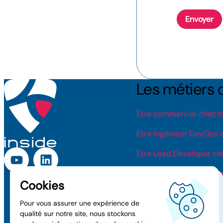
Envoyer
Les métiers 
Être commercial chez I
Être Ingénieur DevOps c
Être Lead Developer che
Être Project Management
Être Ingénieur Système 
Législation