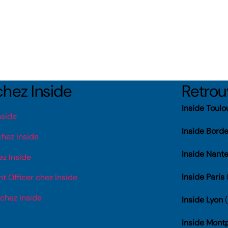
chez Inside
Retro
Inside Toulo
nside
Inside Bord
hez Inside
Inside Nant
z Inside
Inside Paris
 Officer chez Inside
chez Inside
Inside Lyon
(
Inside Montp