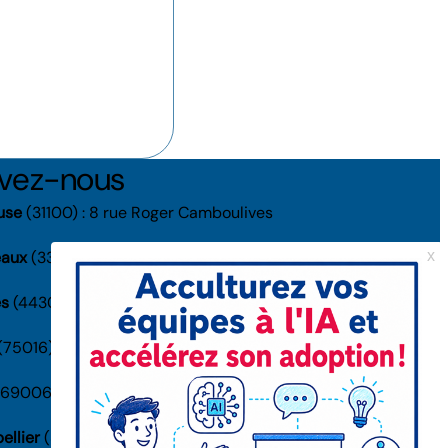
uvez-nous
use
(31100) : 8 rue Roger Camboulives
eaux
(33000) : 38 rue Capdeville
es
(44300) : 1-3 rue Jacques Daguerre
(75016) : 41 av. de la Grande Armée
69006) : 132 rue Bossuet
ellier
(34000) : 1025K rue Henri Becquerel