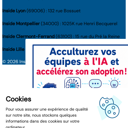
Inside Lyon
(69006) : 132 rue Bossuet
Inside Montpellier
(34000) : 1025K rue Henri Becquerel
Inside Clermont-Ferrand
(63100) : 15 rue du Pré la Reine
Inside Lille
(59000) : 3 bd de Belfort
© 2026 Inside. Tous droits réservés.