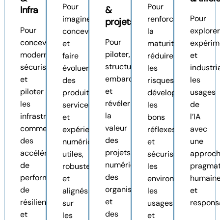
Pour
Pour
Infra
&
Pour
imaginer,
renforcer
projets
Pour
explorer
concevoir
la
Pour
concevoir,
expérim
et
maturité,
piloter,
moderniser,
et
faire
réduire
structurer,
sécuriser
industri
évoluer
les
embarquer
et
les
des
risques,
et
piloter
usages
produits,
développer
révéler
les
de
services
les
la
infrastructures
l’IA
et
bons
valeur
comme
avec
expériences
réflexes
des
des
une
numériques
et
projets
accélérateurs
approc
utiles,
sécuriser
numériques,
de
pragmat
robustes
les
des
performance,
humain
et
environnements,
organisations
de
et
alignés
les
et
résilience
respons
sur
usages
des
et
les
et