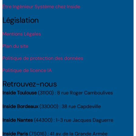
Être Ingénieur Système chez Inside
Législation
Mentions Légales
Plan du site
Politique de protection des données
Politique de licence IA
Retrouvez-nous
Inside Toulouse
(31100) : 8 rue Roger Camboulives
Inside Bordeaux
(33000) : 38 rue Capdeville
Inside Nantes
(44300) : 1-3 rue Jacques Daguerre
Inside Paris
(75016) : 41 av. de la Grande Armée