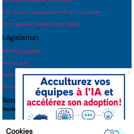
Être Lead Developer chez Inside
Être Project Management Officer chez Inside
Être Ingénieur Système chez Inside
Législation
Mentions Légales
Plan du site
Politique de protection des données
Politique de licence IA
Retrouvez-nous
Inside Toulouse
(31100) : 8 rue Roger Camboulives
Inside Bordeaux
(33000) : 38 rue Capdeville