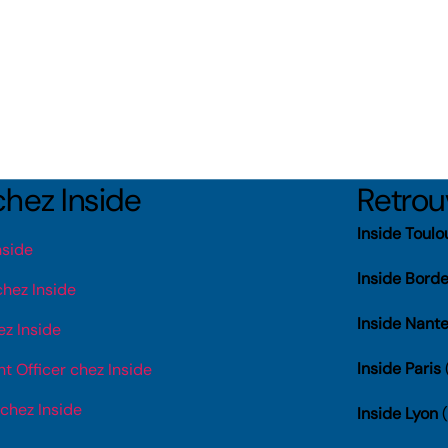
chez Inside
Retro
Inside Toulo
nside
Inside Bord
hez Inside
Inside Nant
z Inside
Inside Paris
 Officer chez Inside
chez Inside
Inside Lyon
(