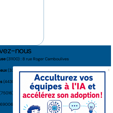
uvez-nous
use
(31100) : 8 rue Roger Camboulives
eaux
(33000) : 38 rue Capdeville
es
(44300) : 1-3 rue Jacques Daguerre
(75016) : 41 av. de la Grande Armée
69006) : 132 rue Bossuet