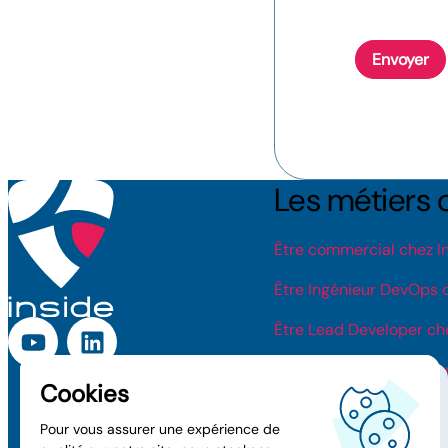
Envoyer
Les métiers 
Être commercial chez I
Être Ingénieur DevOps c
Être Lead Developer che
Être Project Management
Être Ingénieur Système 